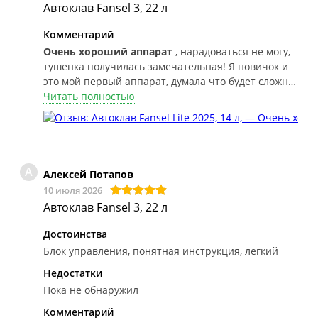
Автоклав Fansel 3, 22 л
Комментарий
Очень хороший аппарат
, нарадоваться не могу,
тушенка получилась замечательная! Я новичок и
это мой первый аппарат, думала что будет сложно
разобраться, а по факту все очень просто, бери да
Читать полностью
делай) Рекомендую эту модель и магазин!
А
Алексей Потапов
10 июля 2026
Автоклав Fansel 3, 22 л
Достоинства
Блок управления, понятная инструкция, легкий
Недостатки
Пока не обнаружил
Комментарий