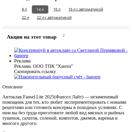
8 л
16 л
16 л c автоматикой
14 л
22 л
22 л c автоматикой
2
Акции на этот товар
Реклама
Реклама. ООО ТПК "Ханхи"
Скопировать ссылку
Описание
Автоклав Fansel Lite 2025(Фансел Лайт) — незаменимый
помощник для тех, кто любит экспериментировать с новыми
рецептами или готовить консервы в походных условиях. С
ним вы без труда приготовите любой вид мясных и рыбных
тушенок, салатов, солений, компотов, джемов, варенья и
многого другого.