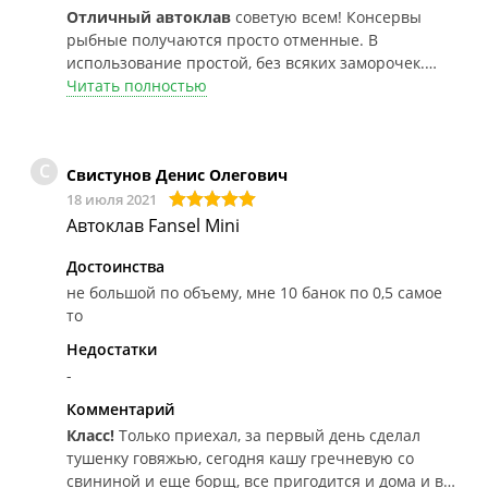
Отличный автоклав
советую всем! Консервы
рыбные получаются просто отменные. В
использование простой, без всяких заморочек.
Взял сразу с блоком управления и не пожалел
Читать полностью
С
Свистунов Денис Олегович
18 июля 2021
Автоклав Fansel Mini
Достоинства
не большой по объему, мне 10 банок по 0,5 самое
то
Недостатки
-
Комментарий
Класс!
Только приехал, за первый день сделал
тушенку говяжью, сегодня кашу гречневую со
свининой и еще борщ, все пригодится и дома и в