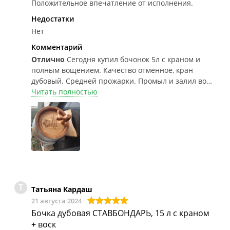
Положительное впечатление от исполнения.
Недостатки
Нет
Комментарий
Отлично
Сегодня купил бочонок 5л с краном и
полным вощением. Качество отменное, кран
дубовый. Средней прожарки. Промыл и залил воду,
течи нет, кран держит.
Читать полностью
Т
Татьяна Кардаш
21 августа 2024
Бочка дубовая СТАВБОНДАРЬ, 15 л с краном
+ воск