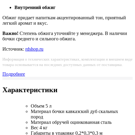
Внутренний обжиг
Обжиг придает напиткам акцентированный тон, приятный
легкий аромат и вкус.
Важно!
Степень обжига уточняйте у менеджера. В наличии
бочки среднего и сильного обжига.
Источник:
rdshop.ru
Информация о технических характеристиках, комплектации и внешнем виде
товара основывается на последних доступных данных от поставщика.
Подробнее
Характеристики
Объем
5 л
Материал бочки
кавказский дуб скальных
пород
Материал обручей
оцинкованная сталь
Вес
4 кг
Габариты в упаковке
0,2*0,3*0,3 м