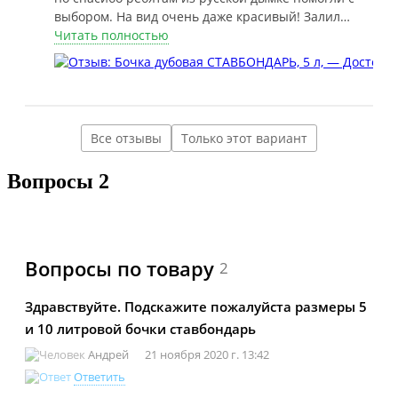
выбором. На вид очень даже красивый! Залил
воду, с торца появилась небольшая капелька но по
Читать полностью
истечению 15 минут высохла. Я доволен!!
Все отзывы
Только этот вариант
Вопросы
2
Вопросы по товару
2
Здравствуйте. Подскажите пожалуйста размеры 5
и 10 литровой бочки ставбондарь
Андрей
21 ноября 2020 г. 13:42
Ответить