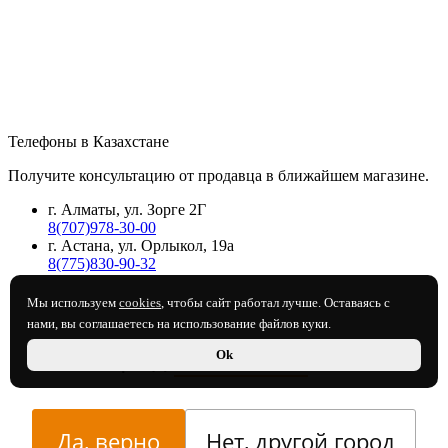
Телефоны в Казахстане
Получите консультацию от продавца в ближайшем магазине.
г. Алматы, ул. Зорге 2Г
8(707)978-30-00
г. Астана, ул. Орлыкол, 19а
8(775)830-90-32
Мы используем
cookies
, чтобы сайт работал лучше. Оставаясь с
нами, вы соглашаетесь на использование файлов куки.
Ваш город
Шымкент
?
Ok
Да, верно
Нет, другой город