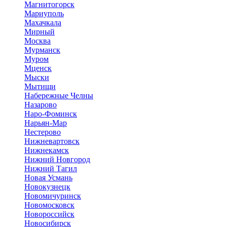
Магнитогорск
Мариуполь
Махачкала
Мирный
Москва
Мурманск
Муром
Мценск
Мыски
Мытищи
Набережные Челны
Назарово
Наро-Фоминск
Нарьян-Мар
Нестерово
Нижневартовск
Нижнекамск
Нижний Новгород
Нижний Тагил
Новая Усмань
Новокузнецк
Новомичуринск
Новомосковск
Новороссийск
Новосибирск