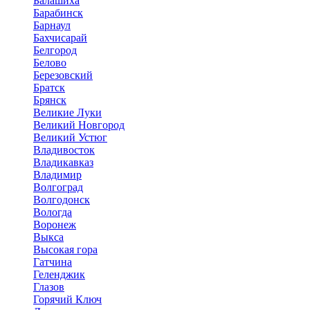
Балашиха
Барабинск
Барнаул
Бахчисарай
Белгород
Белово
Березовский
Братск
Брянск
Великие Луки
Великий Новгород
Великий Устюг
Владивосток
Владикавказ
Владимир
Волгоград
Волгодонск
Вологда
Воронеж
Выкса
Высокая гора
Гатчина
Геленджик
Глазов
Горячий Ключ