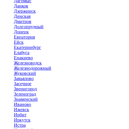
Дагомыс
Данков
Дзержинск
Динская
Дмитров
Долгопрудный
Донецк
Евпатория
Ейск
Екатеринбург
Елабуга
Енакиево
Железноводск
Железнодорожный
Жуковский
Завьялово
Засечное
Звенигород
Зеленоград
Знаменский
Иваново
Ижевск
Ирбит
Иркутск
Истра