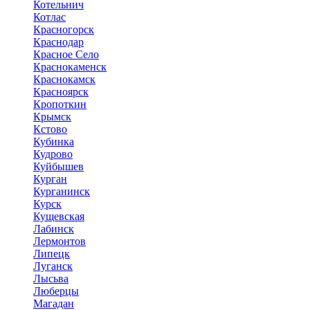
Котельнич
Котлас
Красногорск
Краснодар
Красное Село
Краснокаменск
Краснокамск
Красноярск
Кропоткин
Крымск
Кстово
Кубинка
Кудрово
Куйбышев
Курган
Курганинск
Курск
Кущевская
Лабинск
Лермонтов
Липецк
Луганск
Лысьва
Люберцы
Магадан