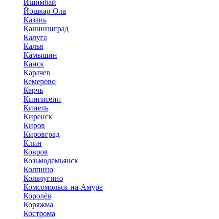
Ишимбай
Йошкар-Ола
Казань
Калининград
Калуга
Калья
Камышин
Канск
Карачев
Кемерово
Керчь
Кингисепп
Кинель
Киренск
Киров
Кировград
Клин
Ковров
Козьмодемьянск
Колпино
Кольчугино
Комсомольск-на-Амуре
Королёв
Коряжма
Кострома