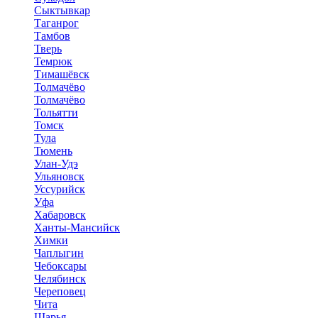
Сыктывкар
Таганрог
Тамбов
Тверь
Темрюк
Тимашёвск
Толмачёво
Толмачёво
Тольятти
Томск
Тула
Тюмень
Улан-Удэ
Ульяновск
Уссурийск
Уфа
Хабаровск
Ханты-Мансийск
Химки
Чаплыгин
Чебоксары
Челябинск
Череповец
Чита
Шарья