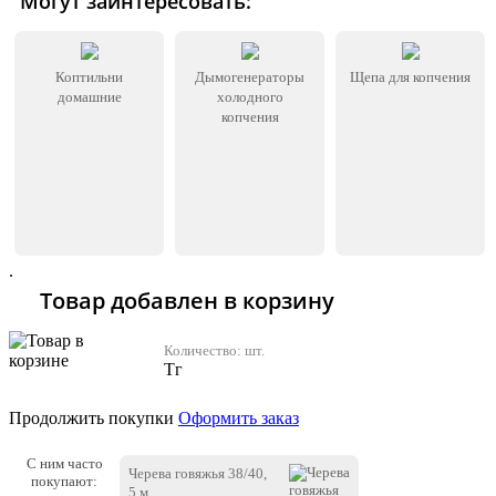
Могут заинтересовать:
Коптильни
Дымогенераторы
Щепа для копчения
домашние
холодного
копчения
.
Товар добавлен в корзину
Количество:
шт.
Тг
Продолжить покупки
Оформить заказ
С ним часто
Черева говяжья 38/40,
покупают:
5 м