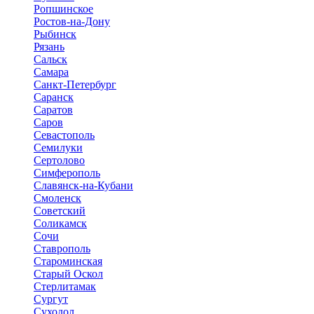
Ропшинское
Ростов-на-Дону
Рыбинск
Рязань
Сальск
Самара
Санкт-Петербург
Саранск
Саратов
Саров
Севастополь
Семилуки
Сертолово
Симферополь
Славянск-на-Кубани
Смоленск
Советский
Соликамск
Сочи
Ставрополь
Староминская
Старый Оскол
Стерлитамак
Сургут
Суходол