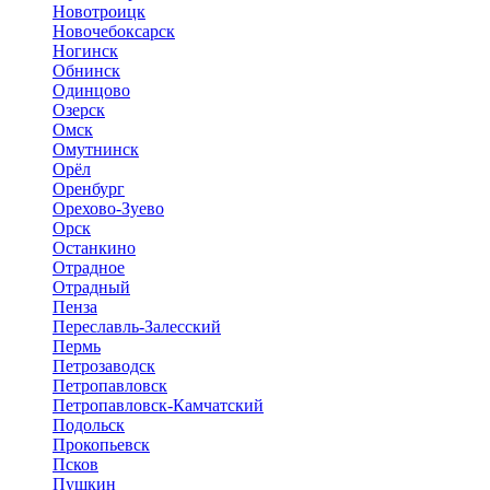
Новотроицк
Новочебоксарск
Ногинск
Обнинск
Одинцово
Озерск
Омск
Омутнинск
Орёл
Оренбург
Орехово-Зуево
Орск
Останкино
Отрадное
Отрадный
Пенза
Переславль-Залесский
Пермь
Петрозаводск
Петропавловск
Петропавловск-Камчатский
Подольск
Прокопьевск
Псков
Пушкин