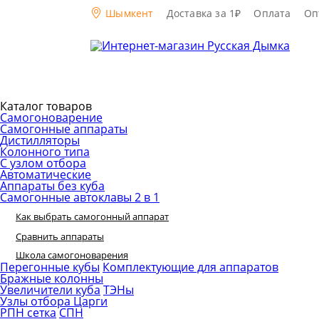
Шымкент
Доставка за 1₽
Оплата
Оп
Каталог товаров
Самогоноварение
Самогонные аппараты
Дистилляторы
Колонного типа
С узлом отбора
Автоматические
Аппараты без куба
Самогонные автоклавы 2 в 1
Как выбрать самогонный аппарат
Сравнить аппараты
Школа самогоноварения
Перегонные кубы
Комплектующие для аппаратов
Бражные колонны
Увеличители куба
ТЭНы
Узлы отбора
Царги
РПН сетка
СПН