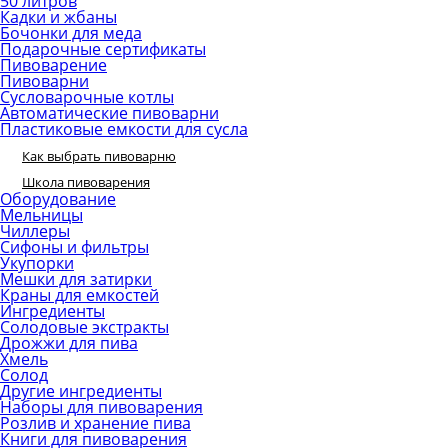
50 литров
Кадки и жбаны
Бочонки для меда
Подарочные сертификаты
Пивоварение
Пивоварни
Сусловарочные котлы
Автоматические пивоварни
Пластиковые емкости для сусла
Как выбрать пивоварню
Школа пивоварения
Оборудование
Мельницы
Чиллеры
Сифоны и фильтры
Укупорки
Мешки для затирки
Краны для емкостей
Ингредиенты
Солодовые экстракты
Дрожжи для пива
Хмель
Солод
Другие ингредиенты
Наборы для пивоварения
Розлив и хранение пива
Книги для пивоварения