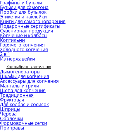
Графины и бутыли
Бутыли для самогона
Пробки для бутылок
Этикетки и наклейки
Книги для самогоноварения
Подарочные сертификаты
Сувенирная продукция
Копчение и колбасы
Коптильни
Горячего копчения
Холодного копчения
2 в 1
Из нержавейки
Как выбрать коптильню
Дымогенераторы
Шкафы для копчения
Аксессуары для копчения
Мангалы и грили
Щепа для копчения
Традиционная
Фруктовая
Для колбас и сосисок
Шприцы
Черева
Оболочки
Формовочные сетки
Приправы