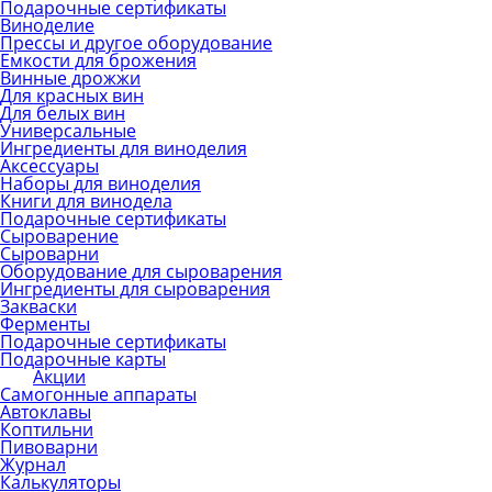
Подарочные сертификаты
Виноделие
Прессы и другое оборудование
Емкости для брожения
Винные дрожжи
Для красных вин
Для белых вин
Универсальные
Ингредиенты для виноделия
Аксессуары
Наборы для виноделия
Книги для винодела
Подарочные сертификаты
Сыроварение
Сыроварни
Оборудование для сыроварения
Ингредиенты для сыроварения
Закваски
Ферменты
Подарочные сертификаты
Подарочные карты
Акции
Самогонные аппараты
Автоклавы
Коптильни
Пивоварни
Журнал
Калькуляторы