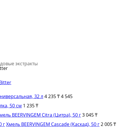
довые экстракты
tter
ниверсальная, 32 л
4 235 ₸
4 545
ка, 50 см
1 235 ₸
мель BEERVINGEM Citra (Цитра), 50 г
3 045 ₸
Хмель BEERVINGEM Cascade (Каскад), 50 г
2 005 ₸