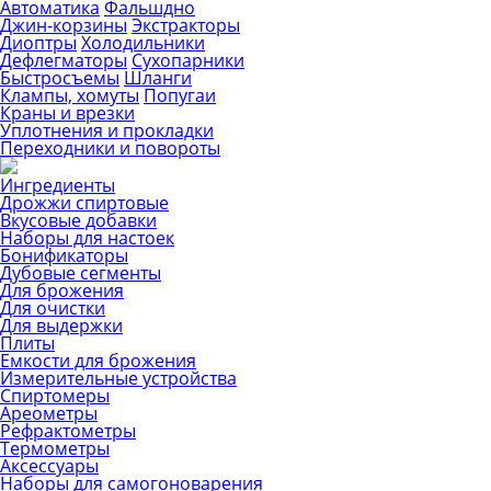
Автоматика
Фальшдно
Джин-корзины
Экстракторы
Диоптры
Холодильники
Дефлегматоры
Сухопарники
Быстросъемы
Шланги
Клампы, хомуты
Попугаи
Краны и врезки
Уплотнения и прокладки
Переходники и повороты
Ингредиенты
Дрожжи спиртовые
Вкусовые добавки
Наборы для настоек
Бонификаторы
Дубовые сегменты
Для брожения
Для очистки
Для выдержки
Плиты
Емкости для брожения
Измерительные устройства
Спиртомеры
Ареометры
Рефрактометры
Термометры
Аксессуары
Наборы для самогоноварения