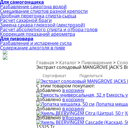
Для самогонщика
Разбавление самогона водой
Смешивание спиртов разной крепости
Дробная перегонка спирта-сырца
Расчет сахарной браги
Замена сахара глюкозой (декстрозой)
Расчет абсолютного спирта и отбора голов
Коррекция показаний ареометра
Для пивовара
Разбавление и испарение сусла
Содержание алкоголя в пиве
Главная
>
Каталог
>
Пивоварение
>
Соло
Экстракт солодовый MANGROVE JACK'S Bi
Сертификат
Поделиться
С этим товаром покупают:
Добавлено
в корзину
Емкость у
Добавлено
в корзину
Лопатка мешал
Добавлено
в корзину
Х
Артикул:
937734
Добавлено
в корзину
15325 Тг