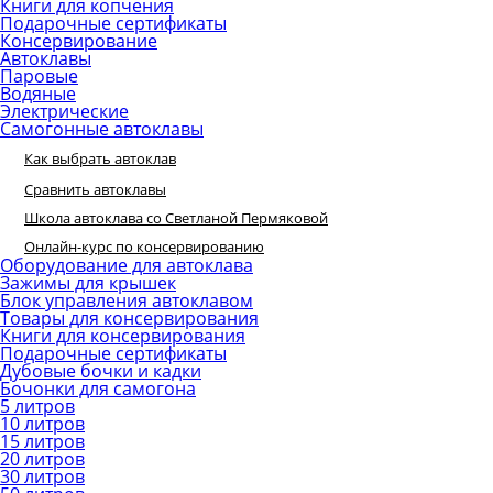
Книги для копчения
Подарочные сертификаты
Консервирование
Автоклавы
Паровые
Водяные
Электрические
Самогонные автоклавы
Как выбрать автоклав
Сравнить автоклавы
Школа автоклава со Светланой Пермяковой
Онлайн-курс по консервированию
Оборудование для автоклава
Зажимы для крышек
Блок управления автоклавом
Товары для консервирования
Книги для консервирования
Подарочные сертификаты
Дубовые бочки и кадки
Бочонки для самогона
5 литров
10 литров
15 литров
20 литров
30 литров