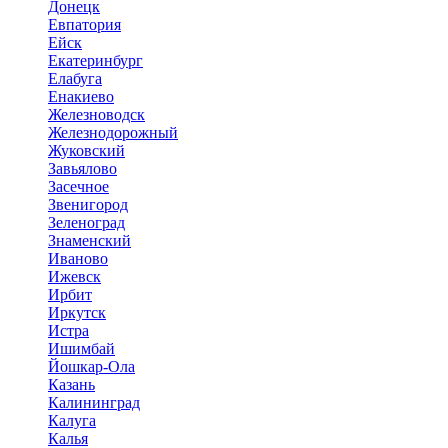
Донецк
Евпатория
Ейск
Екатеринбург
Елабуга
Енакиево
Железноводск
Железнодорожный
Жуковский
Завьялово
Засечное
Звенигород
Зеленоград
Знаменский
Иваново
Ижевск
Ирбит
Иркутск
Истра
Ишимбай
Йошкар-Ола
Казань
Калининград
Калуга
Калья