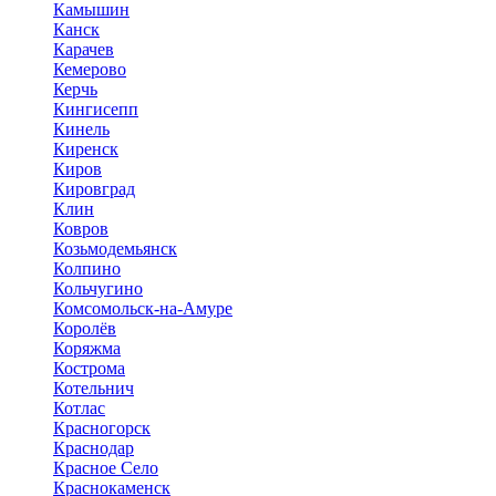
Камышин
Канск
Карачев
Кемерово
Керчь
Кингисепп
Кинель
Киренск
Киров
Кировград
Клин
Ковров
Козьмодемьянск
Колпино
Кольчугино
Комсомольск-на-Амуре
Королёв
Коряжма
Кострома
Котельнич
Котлас
Красногорск
Краснодар
Красное Село
Краснокаменск