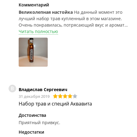
Комментарий
Великолепная настойка
На данный момент это
лучший набор трав купленный в этом магазине.
Очень понравилась, потрясающий вкус и аромат,
насыщенный цвет, очень сбалансированный
Читать полностью
напиток. Всем рекомендую попробовать! Тем кто
не любит тмин (как и я) рекомендую отбросить
половину семян тмина.
В
Владислав Сергеевич
31 декабря 2019
Набор трав и специй Аквавита
Достоинства
Приятный привкус.
Недостатки