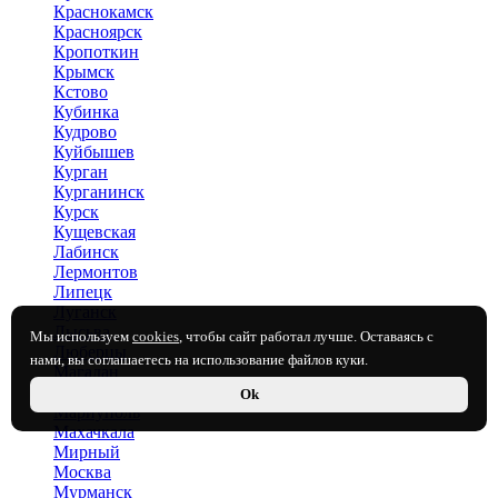
Краснокамск
Красноярск
Кропоткин
Крымск
Кстово
Кубинка
Кудрово
Куйбышев
Курган
Курганинск
Курск
Кущевская
Лабинск
Лермонтов
Липецк
Луганск
Лысьва
Мы используем
cookies
, чтобы сайт работал лучше. Оставаясь с
Люберцы
нами, вы соглашаетесь на использование файлов куки.
Магадан
Магнитогорск
Ok
Мариуполь
Махачкала
Мирный
Москва
Мурманск