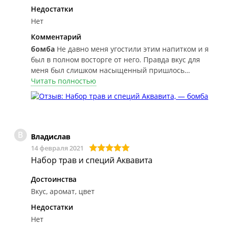
Недостатки
Нет
Комментарий
бомба
Не давно меня угостили этим напитком и я
был в полном восторге от него. Правда вкус для
меня был слишком насыщенный пришлось
разбавлять чистым продуктом, вот взял себе
Читать полностью
поставлю настаиваться на полтора литра а не
литр как написано на пакете. Посмотрим что
получится, надеюсь будет хороший напиток.
В
Владислав
14 февраля 2021
Набор трав и специй Аквавита
Достоинства
Вкус, аромат, цвет
Недостатки
Нет