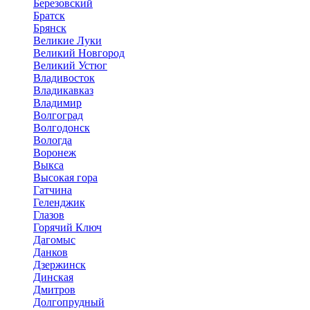
Березовский
Братск
Брянск
Великие Луки
Великий Новгород
Великий Устюг
Владивосток
Владикавказ
Владимир
Волгоград
Волгодонск
Вологда
Воронеж
Выкса
Высокая гора
Гатчина
Геленджик
Глазов
Горячий Ключ
Дагомыс
Данков
Дзержинск
Динская
Дмитров
Долгопрудный