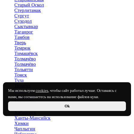
Старый Оскол
Стерлитамак
Сургут
Суходол
Сыктывкар
Таганрог
Тамбов
Тверь
Темрюк
Тимашёвск
Толмачёво
Толмачёво
Тольятти
Томск
Тула
Тюмень
Мы используем
cookies
, чтобы сайт работал лучше. Оставаясь с
Улан-Удэ
Ульяновск
нами, вы соглашаетесь на использование файлов куки.
Уссурийск
Ok
Уфа
Хабаровск
Ханты-Мансийск
Химки
Чаплыгин