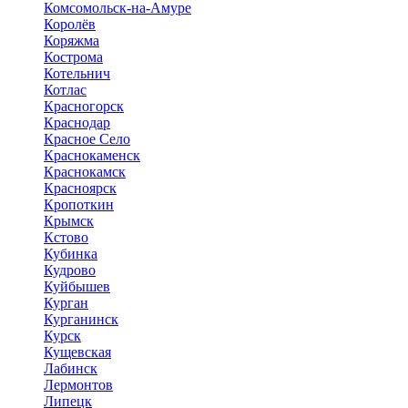
Комсомольск-на-Амуре
Королёв
Коряжма
Кострома
Котельнич
Котлас
Красногорск
Краснодар
Красное Село
Краснокаменск
Краснокамск
Красноярск
Кропоткин
Крымск
Кстово
Кубинка
Кудрово
Куйбышев
Курган
Курганинск
Курск
Кущевская
Лабинск
Лермонтов
Липецк