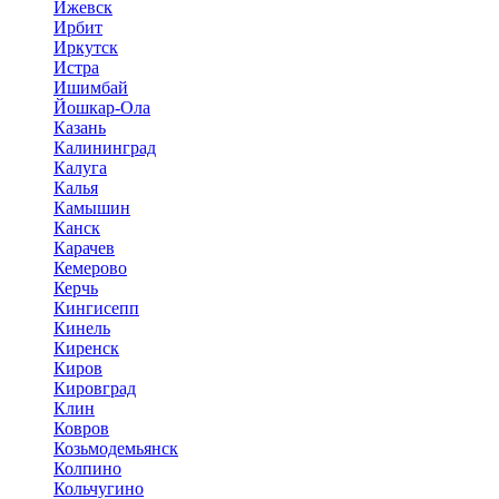
Ижевск
Ирбит
Иркутск
Истра
Ишимбай
Йошкар-Ола
Казань
Калининград
Калуга
Калья
Камышин
Канск
Карачев
Кемерово
Керчь
Кингисепп
Кинель
Киренск
Киров
Кировград
Клин
Ковров
Козьмодемьянск
Колпино
Кольчугино