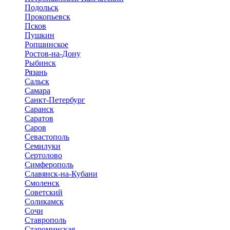
Подольск
Прокопьевск
Псков
Пушкин
Ропшинское
Ростов-на-Дону
Рыбинск
Рязань
Сальск
Самара
Санкт-Петербург
Саранск
Саратов
Саров
Севастополь
Семилуки
Сертолово
Симферополь
Славянск-на-Кубани
Смоленск
Советский
Соликамск
Сочи
Ставрополь
Староминская