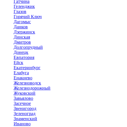
Гатчина
Геленджик
Глазов
Горячий Ключ
Дагомыс
Данков
Дзержинск
Динская
Дмитров
Долгопрудный
Донецк
Евпатория
Ейск
Екатеринбург
Елабуга
Енакиево
Железноводск
Железнодорожный
Жуковский
Завьялово
Засечное
Звенигород
Зеленоград
Знаменский
Иваново