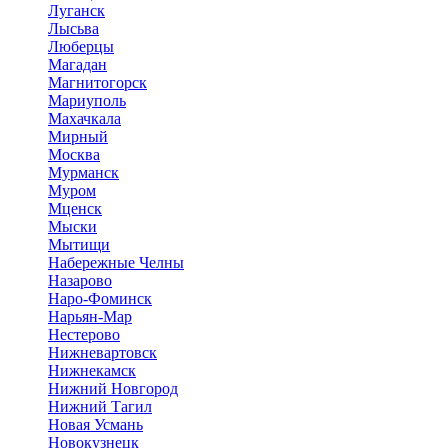
Луганск
Лысьва
Люберцы
Магадан
Магнитогорск
Мариуполь
Махачкала
Мирный
Москва
Мурманск
Муром
Мценск
Мыски
Мытищи
Набережные Челны
Назарово
Наро-Фоминск
Нарьян-Мар
Нестерово
Нижневартовск
Нижнекамск
Нижний Новгород
Нижний Тагил
Новая Усмань
Новокузнецк