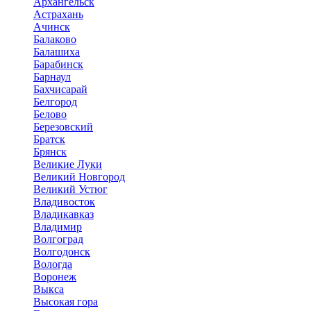
Архангельск
Астрахань
Ачинск
Балаково
Балашиха
Барабинск
Барнаул
Бахчисарай
Белгород
Белово
Березовский
Братск
Брянск
Великие Луки
Великий Новгород
Великий Устюг
Владивосток
Владикавказ
Владимир
Волгоград
Волгодонск
Вологда
Воронеж
Выкса
Высокая гора