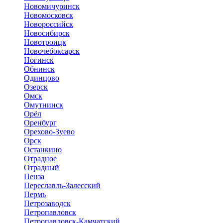
Новомичуринск
Новомосковск
Новороссийск
Новосибирск
Новотроицк
Новочебоксарск
Ногинск
Обнинск
Одинцово
Озерск
Омск
Омутнинск
Орёл
Оренбург
Орехово-Зуево
Орск
Останкино
Отрадное
Отрадный
Пенза
Переславль-Залесский
Пермь
Петрозаводск
Петропавловск
Петропавловск-Камчатский