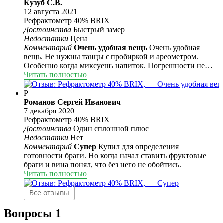
Кузуб С.В.
12 августа 2021
Рефрактометр 40% BRIX
Достоинства
Быстрый замер
Недостатки
Цена
Комментарий
Очень удобная вещь
Очень удобная
вещь. Не нужны танцы с пробиркой и ареометром.
Особенно когда миксуешь напиток. Погрешности не
заметил. Проверяется с помощью дистиллированной
Читать полностью
воды. Единственный минус цена. Но если посмотреть
на сэкономленное время на замерах, то оно того стоит.
Р
Романов Сергей Иванович
7 декабря 2020
Рефрактометр 40% BRIX
Достоинства
Один сплошной плюс
Недостатки
Нет
Комментарий
Супер
Купил для определения
готовности браги. Но когда начал ставить фруктовые
браги и вина понял, что без него не обойтись.
Читать полностью
Все отзывы
Вопросы
1