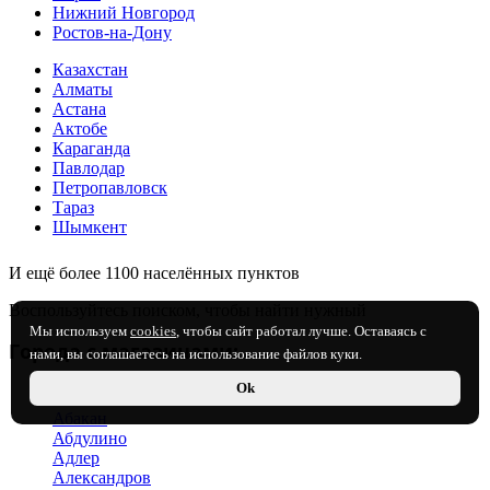
Нижний Новгород
Ростов-на-Дону
Казахстан
Алматы
Астана
Актобе
Караганда
Павлодар
Петропавловск
Тараз
Шымкент
И ещё более 1100 населённых пунктов
Воспользуйтесь поиском, чтобы найти нужный
Мы используем
cookies
, чтобы сайт работал лучше. Оставаясь с
Города с магазинами:
нами, вы соглашаетесь на использование файлов куки.
Ok
Россия
Абакан
Абдулино
Адлер
Александров