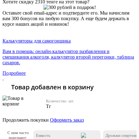
Хотите скидку 2310 тенге на этот товар?
Оставьте свой email-адрес и подтвердите его. Мы начислим
вам 300 бонусов на любую покупку. А еще будем держать в
курсе наших акций и новинок!
Хочу 2310 Тг
Калькуляторы для самогонщика
Вам в помощь: онлайн-калькулятор разбавления и
смешивания алкоголя, калкулятор второй перегонки, таблица
сахаров.
Подробнее
.
Товар добавлен в корзину
Количество:
шт.
Тг
Продолжить покупки
Оформить заказ
С ним часто
Емкость
Дрожжи спиртовы
покупают: