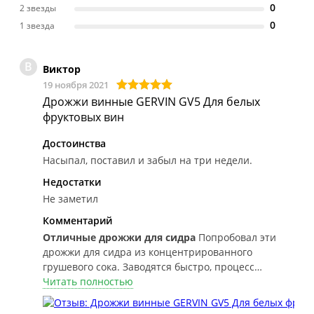
0
2 звезды
0
1 звезда
В
Виктор
19 ноября 2021
Дрожжи винные GERVIN GV5 Для белых
фруктовых вин
Достоинства
Насыпал, поставил и забыл на три недели.
Недостатки
Не заметил
Комментарий
Отличные дрожжи для сидра
Попробовал эти
дрожжи для сидра из концентрированного
грушевого сока. Заводятся быстро, процесс
поставил и забыл. дрожжевого запаха нет совсем.
Читать полностью
Только нежный запах дюшеса. Рекомендую.