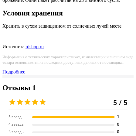
брожение. Один пакет рассчитан на 23 л винного сусла.
Условия хранения
Хранить в сухом защищенном от солнечных лучей месте.
Источник:
rdshop.ru
Информация о технических характеристиках, комплектации и внешнем виде
товара основывается на последних доступных данных от поставщика.
Подробнее
Отзывы
1
5 / 5
1
5 звезд
0
4 звезды
0
3 звезды