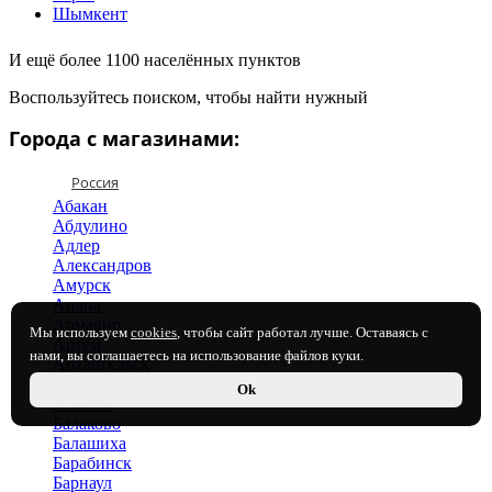
Шымкент
И ещё более 1100 населённых пунктов
Воспользуйтесь поиском, чтобы найти нужный
Города с магазинами:
Россия
Абакан
Абдулино
Адлер
Александров
Амурск
Анапа
Армавир
Мы используем
cookies
, чтобы сайт работал лучше. Оставаясь с
Артем
нами, вы соглашаетесь на использование файлов куки.
Архангельск
Астрахань
Ok
Ачинск
Балаково
Балашиха
Барабинск
Барнаул